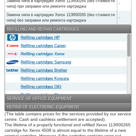
Замена чипа в картридже Xerox 113R00265 (без стоимости
-
чипа) при заправке или ремонте картриджа
Замена чипа в картридже Xerox 113R00265 (без стоимости
-
чипа) без заправки или ремонта картриджа
REFILLING AND REPAIR CARTRIDGES
Refilling cartridges HP
Refilling cartridges Canon
Refilling cartridges Xerox
Refilling cartridges Samsung
Refilling cartridges Brother
Refilling cartridges Kyocera
Refilling cartridges OKI
Refilling cartridges Sharp
SERVICE OF OFFICE EQUIPMENT
Refilling cartridges Epson
REPAIR OF ELECTRONIC EQUIPMENT
Refilling cartridges Panasonic
(The table contains prices for the services provided by our service
centre. Cash and cashless settlement are accepted).
Refilling cartridges Lexmark
The lifetime of a properly functional and refilled Xerox 113R00265
Refilling cartridges Konica Minolta
cartridge for Xerox 4508 is almost equal to the lifetime of a new
original cartridge. However, if the cartridge contains worn out
Refilling cartridges Konica