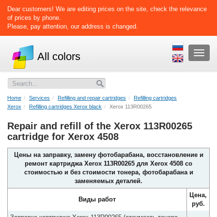
Dear customers! We are editing prices on the site, check the relevance
of prices by phone.
Please, pay attention, our address is changed.
Раскр
All colors
меню
Home
Services
Refilling and repair cartridges
Refilling cartridges
Xerox
Refilling cartridges Xerox black
Xerox 113R00265
Repair and refill of the Xerox 113R00265
cartridge for Xerox 4508
Цены на заправку, замену фотобарабана, восстановление и
ремонт картриджа Xerox 113R00265 для Xerox 4508 со
стоимостью и без стоимости тонера, фотобарабана и
заменяемых деталей.
Цена,
Виды работ
руб.