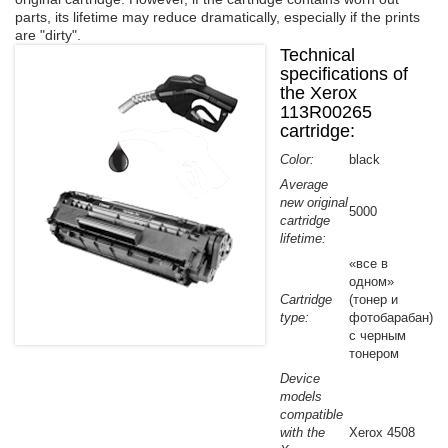
parts, its lifetime may reduce dramatically, especially if the prints
Refilling cartridges Minolta
are "dirty".
Technical
Refilling cartridges Mita
specifications of
Refilling cartridges Olivetti
the Xerox
Refilling cartridges Ricoh
113R00265
cartridge:
Refilling cartridges Pantum
Color:
black
Refilling cartridges Toshiba
Average
new original
5000
cartridge
lifetime:
«все в
одном»
Cartridge
(тонер и
type:
фотобарабан)
с черным
тонером
Device
models
compatible
with the
Xerox 4508