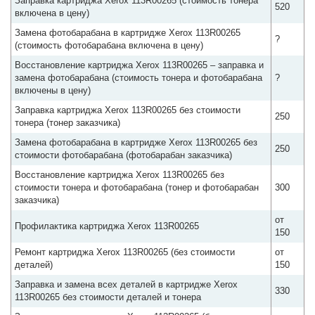
Заправка картриджа Xerox 113R00265 (стоимость тонера
520
включена в цену)
Замена фотобарабана в картридже Xerox 113R00265
?
(стоимость фотобарабана включена в цену)
Восстановление картриджа Xerox 113R00265 – заправка и
замена фотобарабана (стоимость тонера и фотобарабана
?
включены в цену)
Заправка картриджа Xerox 113R00265 без стоимости
250
тонера (тонер заказчика)
Замена фотобарабана в картридже Xerox 113R00265 без
250
стоимости фотобарабана (фотобарабан заказчика)
Восстановление картриджа Xerox 113R00265 без
стоимости тонера и фотобарабана (тонер и фотобарабан
300
заказчика)
от
Профилактика картриджа Xerox 113R00265
150
Ремонт картриджа Xerox 113R00265 (без стоимости
от
деталей)
150
Заправка и замена всех деталей в картридже Xerox
330
113R00265 без стоимости деталей и тонера