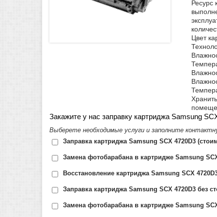
Ресурс 
выполне
эксплуа
количес
Цвет ка
Техноло
Влажнос
Темпера
Влажнос
Влажнос
Темпера
Хранить
помещен
Закажите у нас заправку картриджа Samsung SC
Выберете необходимые услуги и заполните контактн
Заправка картриджа Samsung SCX 4720D3 (стоим
Замена фотобарабана в картридже Samsung SCX
Восстановление картриджа Samsung SCX 4720D3 
Заправка картриджа Samsung SCX 4720D3 без сто
Замена фотобарабана в картридже Samsung SCX 