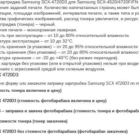
картриджа Samsung SCX-4720D3 для Samsung SCX-4520/4720F/FN з
ния заданий печати. Количество напечатанных страниц может быть
тации, площади изображений, интервалов печати, а также типа и 
тва графических изображений, расход тонера увеличится, и ресур
ртриджа (тонера) – черный.
гия печати – монохромная лазерная.
ть при эксплуатации – от 10 до 80% относительной влажности.
тура эксплуатации – от 10 до 32°С.
ть хранения (в упаковке) – от 20 до 95% относительной влажности 
ть хранения (без упаковки) – от 20 до 80% относительной влажност
тура хранения – от -20 до +40°C (без резких перепадов).
 картридж без упаковки (или в открытой упаковке) нельзя при возд
иях с агрессивной средой или соленым воздухом.
X 4720D3
ую форму или закажите заправку картриджа Samsung SCX 4720D3 по
ость тонера включена в цену)
 4720D3 (стоимость фотобарабана включена в цену)
– заправка и замена фотобарабана (стоимость тонера и фотобараб
имости тонера (тонер заказчика)
4720D3 без стоимости фотобарабана (фотобарабан заказчика)