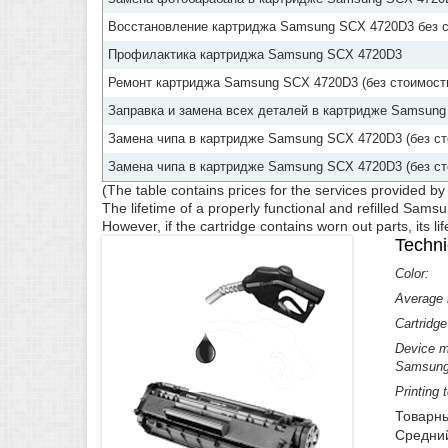
Восстановление картриджа Samsung SCX 4720D3 без ст
Профилактика картриджа Samsung SCX 4720D3
Ремонт картриджа Samsung SCX 4720D3 (без стоимост
Заправка и замена всех деталей в картридже Samsung
Замена чипа в картридже Samsung SCX 4720D3 (без ст
Замена чипа в картридже Samsung SCX 4720D3 (без ст
(The table contains prices for the services provided b
The lifetime of a properly functional and refilled Sam
However, if the cartridge contains worn out parts, its lif
Techni
Color:
Average n
Cartridge
Device m
Samsung 
Printing 
Товарны
Средний