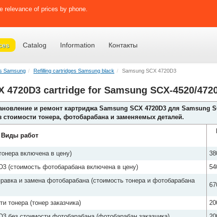
e relevance of prices by phone.
ces
Catalog
Information
Контакты
ges Samsung
Refilling cartridges Samsung black
Samsung SCX 4720D3
CX 4720D3 cartridge for Samsung SCX-4520/472
тановление и ремонт картриджа Samsung SCX 4720D3 для Samsung S
ез стоимости тонера, фотобарабана и заменяемых деталей.
Виды работ
онера включена в цену)
38
3 (стоимость фотобарабана включена в цену)
54
равка и замена фотобарабана (стоимость тонера и фотобарабана
67
и тонера (тонер заказчика)
20
3 без стоимости фотобарабана (фотобарабан заказчика)
20