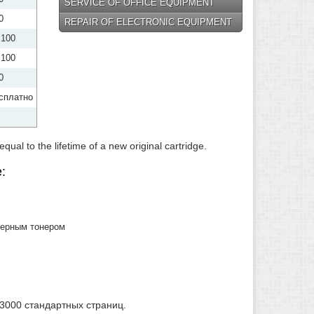
SERVICE OF OFFICE EQUIPMENT
Refilling cartridges Epson
0
REPAIR OF ELECTRONIC EQUIPMENT
Refilling cartridges Panasonic
 100
Refilling cartridges Lexmark
 100
Refilling cartridges Konica
0
Minolta
сплатно
Refilling cartridges Konica
Refilling cartridges Minolta
Refilling cartridges Mita
al to the lifetime of a new original cartridge.
Refilling cartridges Olivetti
:
Refilling cartridges Ricoh
Refilling cartridges Pantum
Refilling cartridges Toshiba
черным тонером
3000 стандартных страниц.