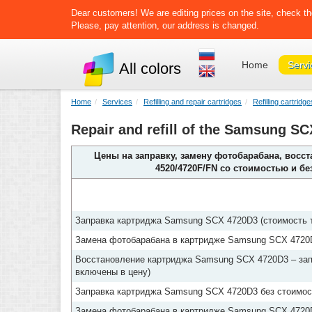
Dear customers! We are editing prices on the site, check th
Please, pay attention, our address is changed.
Home
Servi
All colors
Home
Services
Refilling and repair cartridges
Refilling cartrid
Repair and refill of the Samsung S
Цены на заправку, замену фотобарабана, восс
4520/4720F/FN со стоимостью и б
Заправка картриджа Samsung SCX 4720D3 (стоимость т
Замена фотобарабана в картридже Samsung SCX 4720D
Восстановление картриджа Samsung SCX 4720D3 – зап
включены в цену)
Заправка картриджа Samsung SCX 4720D3 без стоимост
Замена фотобарабана в картридже Samsung SCX 4720D