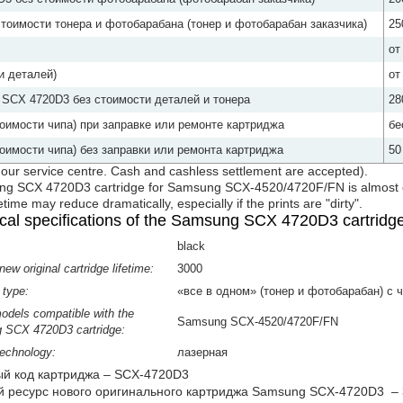
оимости тонера и фотобарабана (тонер и фотобарабан заказчика)
25
от
и деталей)
от
 SCX 4720D3 без стоимости деталей и тонера
28
оимости чипа) при заправке или ремонте картриджа
бе
оимости чипа) без заправки или ремонта картриджа
50
y our service centre. Cash and cashless settlement are accepted).
sung SCX 4720D3 cartridge for Samsung SCX-4520/4720F/FN is almost equ
etime may reduce dramatically, especially if the prints are "dirty".
cal specifications of the Samsung SCX 4720D3 cartridge
black
ew original cartridge lifetime:
3000
 type:
«все в одном» (тонер и фотобарабан) с 
odels compatible with the
Samsung SCX-4520/4720F/FN
SCX 4720D3 cartridge:
technology:
лазерная
й код картриджа – SCX-4720D3
 ресурс нового оригинального картриджа Samsung SCX-4720D3 – 