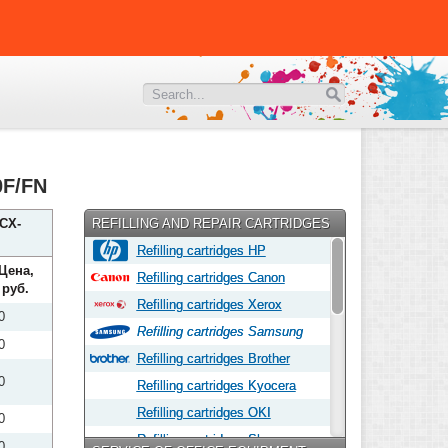
0F/FN
CX-
REFILLING AND REPAIR CARTRIDGES
Refilling cartridges HP
Цена,
Refilling cartridges Canon
руб.
Refilling cartridges Xerox
0
Refilling cartridges Samsung
0
Refilling cartridges Brother
0
Refilling cartridges Kyocera
Refilling cartridges OKI
0
Refilling cartridges Sharp
0