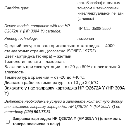
фотобарабан) с желтым
Cartridge type:
тонером и технологией
интеллектуальной печати
(с чипом)
Device models compatible with the HP
HP CLJ 3500/ 3550
Q2672A Y (HP 309A Y) cartridge:
Printing technology:
лазерная
Средний ресурс нового оригинального картриджа – 4000
стандартных страниц (согласно ISO/IEC 19752).
Цвет картриджа (тонера) – желтый.
Технология печати – лазерная.
Влажность при эксплуатации – от 20 до 80% относительной
влажности.
Температура хранения – от -20 до +40°C.
Диапазон рабочих температур – от 10 до 32,5°С
Закажите у нас заправку картриджа HP Q2672A Y (HP 309A
Y)
Выберете необходимые услуги и заполните контактную форму
или закажите заправку картриджа HP Q2672A Y (HP 309A Y) по
телефону
(499) 501-77-31
Заправка картриджа HP Q2672A Y (HP 309A Y) (стоимость
тонера включена в цену)