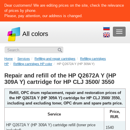
Dear customers! We are editing prices on the site, check the relevance
of prices by phone.
Please, pay attention, our address is changed.
Раскр
All colors
меню
Home
Services
Refilling and repair cartridges
Refilling cartridges
HP
Refilling cartridges HP color
HP Q2672A Y (HP 309A Y)
Repair and refill of the HP Q2672A Y (HP
309A Y) cartridge for HP CLJ 3500/ 3550
Refill, OPC drum replacement, repair and restoration prices of
the HP Q2672A Y (HP 309A Y) cartridge for HP CLJ 3500/ 3550,
including and excluding toner, OPC drum and spare parts price.
Price,
Service
RUR.
HP Q2672A Y (HP 309A Y) cartridge refill (toner price
1540