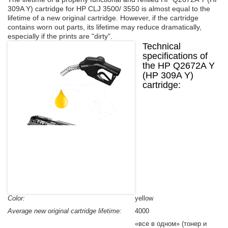
Refilling cartridges Konica Minolta
309A Y) cartridge for HP CLJ 3500/ 3550 is almost equal to the
lifetime of a new original cartridge. However, if the cartridge
Refilling cartridges Konica
contains worn out parts, its lifetime may reduce dramatically,
Refilling cartridges Minolta
especially if the prints are "dirty".
Technical
Refilling cartridges Mita
specifications of
Refilling cartridges Olivetti
the HP Q2672A Y
Refilling cartridges Ricoh
(HP 309A Y)
cartridge:
Refilling cartridges Pantum
Refilling cartridges Toshiba
Color:
yellow
Average new original cartridge lifetime:
4000
«все в одном» (тонер и