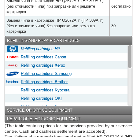
Замена чипа в картридже HP Q2672A Y (HP 309A Y)
(без стоимости чипа) при заправке или ремонте
бесплатно
картриджа
Замена чипа в картридже HP Q2672A Y (HP 309A Y)
(без стоимости чипа) без заправки или ремонта
30
картриджа
REFILLING AND REPAIR CARTRIDGES
Refilling cartridges HP
Refilling cartridges Canon
Refilling cartridges Xerox
Refilling cartridges Samsung
Refilling cartridges Brother
Refilling cartridges Kyocera
Refilling cartridges OKI
Refilling cartridges Sharp
SERVICE OF OFFICE EQUIPMENT
Refilling cartridges Epson
REPAIR OF ELECTRONIC EQUIPMENT
Refilling cartridges Panasonic
(The table contains prices for the services provided by our service
centre. Cash and cashless settlement are accepted).
Refilling cartridges Lexmark
The lifetime of a properly functional and refilled HP Q2672A Y (HP