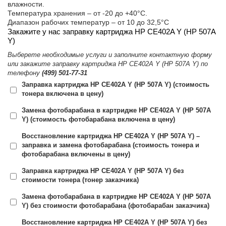
влажности.
Температура хранения – от -20 до +40°C.
Диапазон рабочих температур – от 10 до 32,5°С
Закажите у нас заправку картриджа HP CE402A Y (HP 507A
Y)
Выберете необходимые услуги и заполните контактную форму
или закажите заправку картриджа HP CE402A Y (HP 507A Y) по
телефону
(499) 501-77-31
Заправка картриджа HP CE402A Y (HP 507A Y) (стоимость
тонера включена в цену)
Замена фотобарабана в картридже HP CE402A Y (HP 507A
Y) (стоимость фотобарабана включена в цену)
Восстановление картриджа HP CE402A Y (HP 507A Y) –
заправка и замена фотобарабана (стоимость тонера и
фотобарабана включены в цену)
Заправка картриджа HP CE402A Y (HP 507A Y) без
стоимости тонера (тонер заказчика)
Замена фотобарабана в картридже HP CE402A Y (HP 507A
Y) без стоимости фотобарабана (фотобарабан заказчика)
Восстановление картриджа HP CE402A Y (HP 507A Y) без