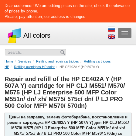
Dear customers! We are editing prices on the site, check the relevance
of prices by phone.
Please, pay attention, our address is changed.
Раскр
All colors
меню
Home
Services
Refilling and repair cartridges
Refilling cartridges
HP
Refilling cartridges HP color
HP CE402A Y (HP 507A Y)
Repair and refill of the HP CE402A Y (HP
507A Y) cartridge for HP CLJ M551/ M570/
M575 (HP LJ Enterprise 500 MFP Color
M551n/ dn/ xh/ M575/ 575c/ dn/ f/ LJ PRO
500 Color MFP M570/ 570dn)
Цены на заправку, замену фотобарабана, восстановление и
ремонт картриджа HP CE402A Y (HP 507A Y) для HP CLJ M551/
M570/ M575 (HP LJ Enterprise 500 MFP Color M551n/ dn/ xh/
M575/ 575c/ dn/ f/ LJ PRO 500 Color MFP M570/ 570dn) со