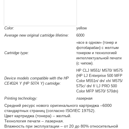
Color:
yellow
Average new original cartridge lifetime:
6000
«все в одном» (тонер и
фотобарабан) с желтым
Cartridge type:
тонером и технологией
интеллектуальной печати
(с чипом).
HP CLJ M551/ M570/ M575
(HP LJ Enterprise 500 MFP
Device models compatible with the HP
Color M551n/ dn/ xh/ M575/
CE402A Y (HP 507A Y) cartridge:
575c/ dn/ f/ LJ PRO 500
Color MFP M570/ 570dn)
Printing technology:
лазерная
Средний ресурс нового оригинального картриджа –6000
стандартных страниц (согласно ISO/IEC 19752).
Цвет картриджа (тонера) – желтый.
Технология печати – лазерная.
Влажность при эксплуатации – от 20 до 80% относительной