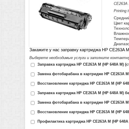
CE263A M
Printing 
Средний
Цвет ка
Техноло
Влажнос
Темпера
Диапазо
Закажите у нас заправку картриджа HP CE263A M
Выберете необходимые услуги и заполните контактн
Заправка картриджа HP CE263A M (HP 648A M) (с
Замена фотобарабана в картридже HP CE263A M 
Восстановление картриджа HP CE263A M (HP 648
Заправка картриджа HP CE263A M (HP 648A M) бе
Замена фотобарабана в картридже HP CE263A M 
Восстановление картриджа HP CE263A M (HP 648A
Профилактика картриджа HP CE263A M (HP 648A