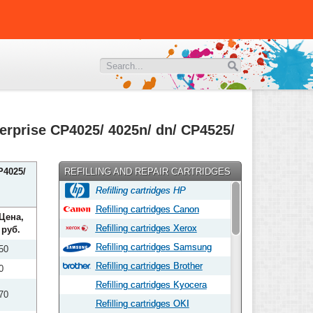
terprise CP4025/ 4025n/ dn/ CP4525/
P4025/
REFILLING AND REPAIR CARTRIDGES
Refilling cartridges HP
Refilling cartridges Canon
Цена,
Refilling cartridges Xerox
руб.
Refilling cartridges Samsung
50
Refilling cartridges Brother
0
Refilling cartridges Kyocera
70
Refilling cartridges OKI