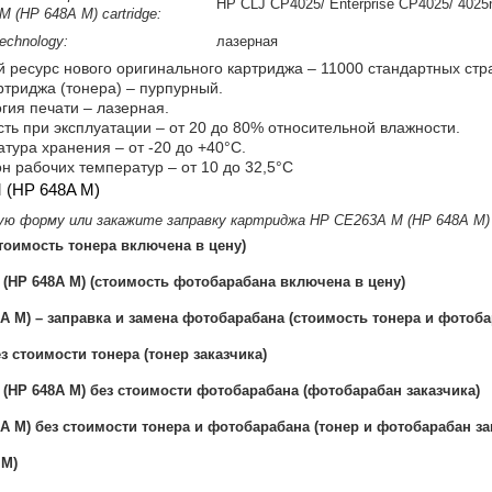
HP CLJ CP4025/ Enterprise CP4025/ 4025n
 (HP 648A M) cartridge:
technology:
лазерная
 ресурс нового оригинального картриджа – 11000 стандартных стра
ртриджа (тонера) – пурпурный.
гия печати – лазерная.
ть при эксплуатации – от 20 до 80% относительной влажности.
тура хранения – от -20 до +40°C.
н рабочих температур – от 10 до 32,5°С
 (HP 648A M)
ую форму или закажите заправку картриджа HP CE263A M (HP 648A M
тоимость тонера включена в цену)
(HP 648A M) (стоимость фотобарабана включена в цену)
A M) – заправка и замена фотобарабана (стоимость тонера и фотоб
з стоимости тонера (тонер заказчика)
(HP 648A M) без стоимости фотобарабана (фотобарабан заказчика)
 M) без стоимости тонера и фотобарабана (тонер и фотобарабан за
 M)