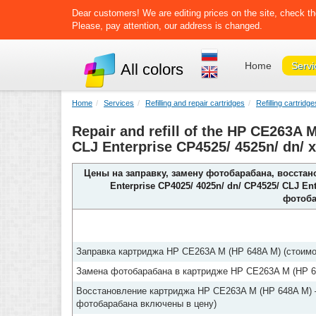
Dear customers! We are editing prices on the site, check th
Please, pay attention, our address is changed.
Home
Servi
All colors
Home
Services
Refilling and repair cartridges
Refilling cartridg
Repair and refill of the HP CE263A 
CLJ Enterprise CP4525/ 4525n/ dn/ 
Цены на заправку, замену фотобарабана, восстан
Enterprise CP4025/ 4025n/ dn/ CP4525/ CLJ En
фотоба
Заправка картриджа HP CE263A M (HP 648A M) (стоимо
Замена фотобарабана в картридже HP CE263A M (HP 6
Восстановление картриджа HP CE263A M (HP 648A M) –
фотобарабана включены в цену)