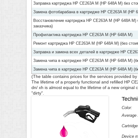
Заправка картриджа HP CE263A M (HP 648A M) без стои
Замена фотобарабана в картридже HP CE263A M (HP 64
Восстановление картриджа HP CE263A M (HP 648A M) б
заказчика)
Профилактика картриджа HP CE263A M (HP 648A M)
Ремонт картриджа HP CE263A M (HP 648A M) (без стои
Заправка и замена всех деталей в картридже HP CE263
Замена чипа в картридже HP CE263A M (HP 648A M) (бе
Замена чипа в картридже HP CE263A M (HP 648A M) (бе
(The table contains prices for the services provided b
The lifetime of a properly functional and refilled H
dn/ xh is almost equal to the lifetime of a new original 
"dirty".
Techni
Color:
Average n
Cartridge
Device m