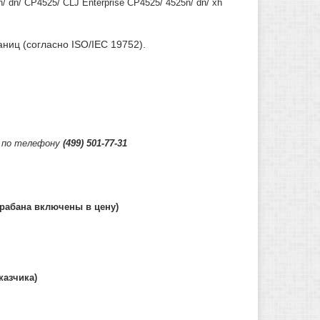
/ dn/ CP4525/ CLJ Enterprise CP4525/ 4525n/ dn/ xh
ниц (согласно ISO/IEC 19752).
) по телефону
(499) 501-77-31
арабана включены в цену)
казчика)