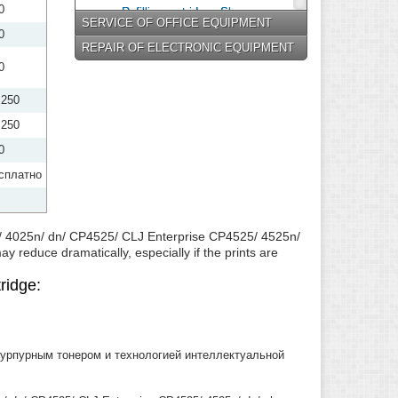
0
Refilling cartridges Sharp
SERVICE OF OFFICE EQUIPMENT
0
Refilling cartridges Epson
REPAIR OF ELECTRONIC EQUIPMENT
Refilling cartridges Panasonic
0
Refilling cartridges Lexmark
 250
Refilling cartridges Konica
 250
Minolta
0
Refilling cartridges Konica
сплатно
Refilling cartridges Minolta
Refilling cartridges Mita
Refilling cartridges Olivetti
25/ 4025n/ dn/ CP4525/ CLJ Enterprise CP4525/ 4525n/
Refilling cartridges Ricoh
may reduce dramatically, especially if the prints are
Refilling cartridges Pantum
ridge:
Refilling cartridges Toshiba
 пурпурным тонером и технологией интеллектуальной