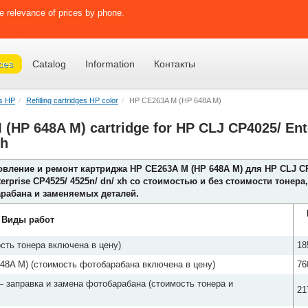
e relevance of prices by phone.
ces
Catalog
Information
Контакты
es HP
Refilling cartridges HP color
HP CE263A M (HP 648A M)
M (HP 648A M) cartridge for HP CLJ CP4025/ En
xh
овление и ремонт картриджа HP CE263A M (HP 648A M) для HP CLJ C
terprise CP4525/ 4525n/ dn/ xh со стоимостью и без стоимости тонера,
рабана и заменяемых деталей.
Виды работ
сть тонера включена в цену)
18
48A M) (стоимость фотобарабана включена в цену)
76
 заправка и замена фотобарабана (стоимость тонера и
21