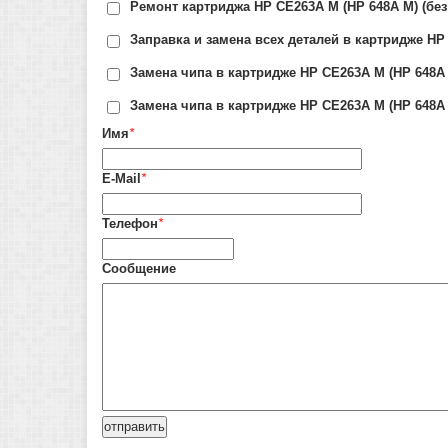
Ремонт картриджа HP CE263A M (HP 648A M) (без
Заправка и замена всех деталей в картридже HP
Замена чипа в картридже HP CE263A M (HP 648A 
Замена чипа в картридже HP CE263A M (HP 648A 
Имя
*
E-Mail
*
Телефон
*
Сообщение