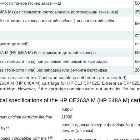
мости тонера (тонер заказчика)
50
8A M) без стоимости фотобарабана (фотобарабан заказчика)
35
ез стоимости тонера и фотобарабана (тонер и фотобарабан
55
от
мости деталей)
от
A M (HP 648A M) без стоимости деталей и тонера
60
з стоимости чипа) при заправке или ремонте картриджа
бе
з стоимости чипа) без заправки или ремонта картриджа
20
y our service centre. Cash and cashless settlement are accepted).
P CE263A M (HP 648A M) cartridge for HP CLJ CP4025/ Enterprise CP40
cartridge. However, if the cartridge contains worn out parts, its lifetime 
cal specifications of the HP CE263A M (HP 648A M) cart
purpur
ew original cartridge lifetime:
11000
«все в одном» (тонер и фотобарабан) с
 type:
печати (с чипом).
odels compatible with the HP