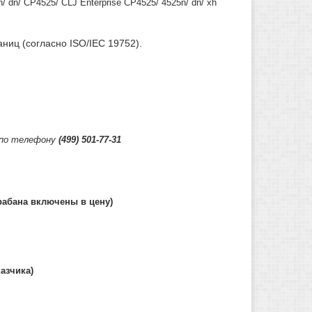
/ dn/ CP4525/ CLJ Enterprise CP4525/ 4525n/ dn/ xh
ниц (согласно ISO/IEC 19752).
 по телефону
(499) 501-77-31
рабана включены в цену)
азчика)