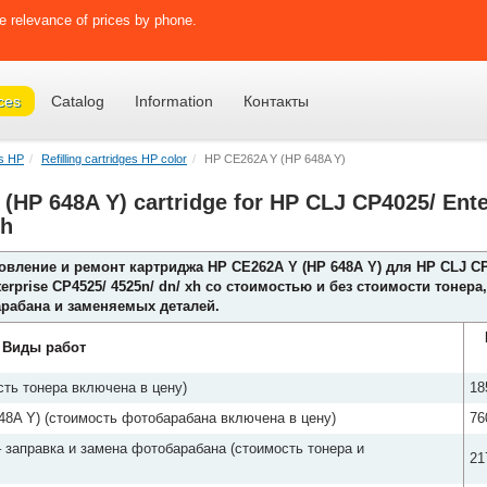
e relevance of prices by phone.
ces
Catalog
Information
Контакты
es HP
Refilling cartridges HP color
HP CE262A Y (HP 648A Y)
Y (HP 648A Y) cartridge for HP CLJ CP4025/ Ent
xh
овление и ремонт картриджа HP CE262A Y (HP 648A Y) для HP CLJ CP
terprise CP4525/ 4525n/ dn/ xh со стоимостью и без стоимости тонера,
рабана и заменяемых деталей.
Виды работ
ть тонера включена в цену)
18
8A Y) (стоимость фотобарабана включена в цену)
76
 заправка и замена фотобарабана (стоимость тонера и
21