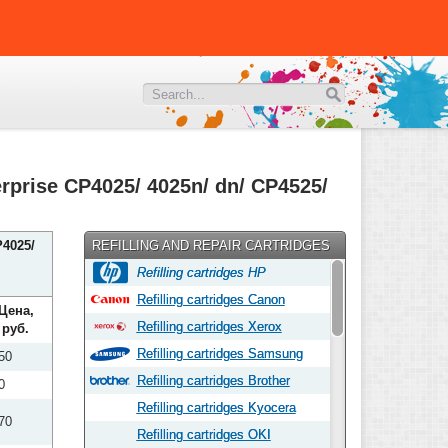
erprise CP4025/ 4025n/ dn/ CP4525/
4025/
REFILLING AND REPAIR CARTRIDGES
Refilling cartridges HP
Refilling cartridges Canon
Цена,
Refilling cartridges Xerox
руб.
Refilling cartridges Samsung
50
Refilling cartridges Brother
0
Refilling cartridges Kyocera
70
Refilling cartridges OKI