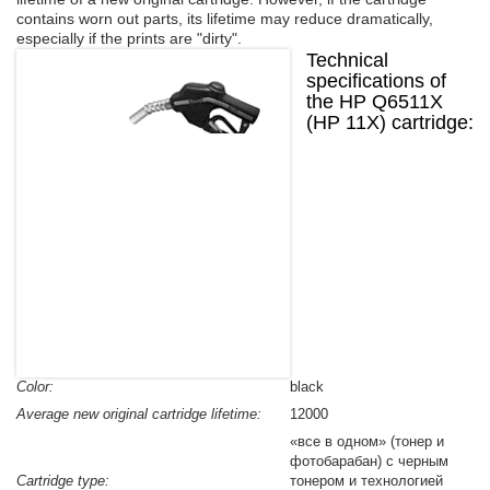
contains worn out parts, its lifetime may reduce dramatically,
Refilling cartridges Minolta
especially if the prints are "dirty".
Technical
Refilling cartridges Mita
specifications of
Refilling cartridges Olivetti
the HP Q6511X
Refilling cartridges Ricoh
(HP 11X) cartridge:
Refilling cartridges Pantum
Refilling cartridges Toshiba
Color:
black
Average new original cartridge lifetime:
12000
«все в одном» (тонер и
фотобарабан) с черным
Cartridge type:
тонером и технологией