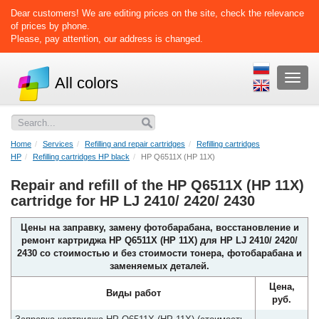
Dear customers! We are editing prices on the site, check the relevance
of prices by phone.
Please, pay attention, our address is changed.
Раскр
All colors
меню
Home
Services
Refilling and repair cartridges
Refilling cartridges
HP
Refilling cartridges HP black
HP Q6511X (HP 11X)
Repair and refill of the HP Q6511X (HP 11X)
cartridge for HP LJ 2410/ 2420/ 2430
Цены на заправку, замену фотобарабана, восстановление и
ремонт картриджа HP Q6511X (HP 11X) для HP LJ 2410/ 2420/
2430 со стоимостью и без стоимости тонера, фотобарабана и
заменяемых деталей.
Цена,
Виды работ
руб.