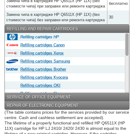
Замена чипа в картридже HP Q6511X (HP 11X) (без
бесплатно
стоимости чипа) при заправке или ремонте картриджа
Замена чипа в картридже HP Q6511X (HP 11X) (без
30
стоимости чипа) без заправки или ремонта картриджа
REFILLING AND REPAIR CARTRIDGES
Refilling cartridges HP
Refilling cartridges Canon
Refilling cartridges Xerox
Refilling cartridges Samsung
Refilling cartridges Brother
Refilling cartridges Kyocera
Refilling cartridges OKI
Refilling cartridges Sharp
SERVICE OF OFFICE EQUIPMENT
Refilling cartridges Epson
REPAIR OF ELECTRONIC EQUIPMENT
Refilling cartridges Panasonic
(The table contains prices for the services provided by our service
centre. Cash and cashless settlement are accepted).
Refilling cartridges Lexmark
The lifetime of a properly functional and refilled HP Q6511X (HP
Refilling cartridges Konica Minolta
11X) cartridge for HP LJ 2410/ 2420/ 2430 is almost equal to the
lifetime of a new original cartridge. However, if the cartridge
Refilling cartridges Konica