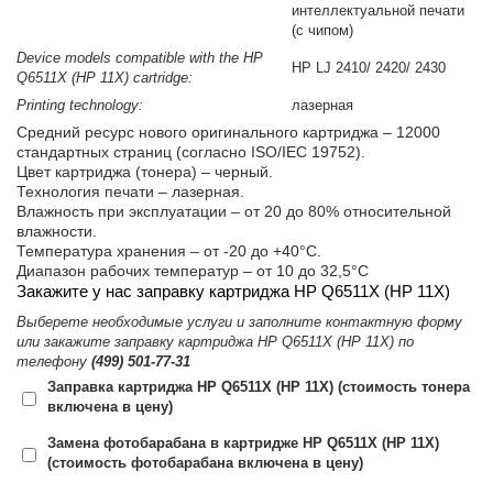
интеллектуальной печати
(с чипом)
Device models compatible with the HP
HP LJ 2410/ 2420/ 2430
Q6511X (HP 11X) cartridge:
Printing technology:
лазерная
Средний ресурс нового оригинального картриджа – 12000
стандартных страниц (согласно ISO/IEC 19752).
Цвет картриджа (тонера) – черный.
Технология печати – лазерная.
Влажность при эксплуатации – от 20 до 80% относительной
влажности.
Температура хранения – от -20 до +40°C.
Диапазон рабочих температур – от 10 до 32,5°С
Закажите у нас заправку картриджа HP Q6511X (HP 11X)
Выберете необходимые услуги и заполните контактную форму
или закажите заправку картриджа HP Q6511X (HP 11X) по
телефону
(499) 501-77-31
Заправка картриджа HP Q6511X (HP 11X) (стоимость тонера
включена в цену)
Замена фотобарабана в картридже HP Q6511X (HP 11X)
(стоимость фотобарабана включена в цену)