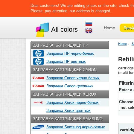
Dear customers! We are editing prices on the site, check th
Please, pay attention, our address is changed.
Home
Servi
All colors
Home
S
ЗАПРАВКА КАРТРИДЖЕЙ HP
Заправка HP черно-белых
Refil
Заправка HP цветных
cartridge
ЗАПРАВКА КАРТРИДЖЕЙ CANON
(multi-fu
Заправка Canon черно-белых
Filteri
Заправка Canon цветных
Enter a
ЗАПРАВКА КАРТРИДЖЕЙ XEROX
Choose 
Заправка Xerox черно-белых
Заправка Xerox цветных
ЗАПРАВКА КАРТРИДЖЕЙ SAMSUNG
Заправка Samsung черно-белых
cartrid