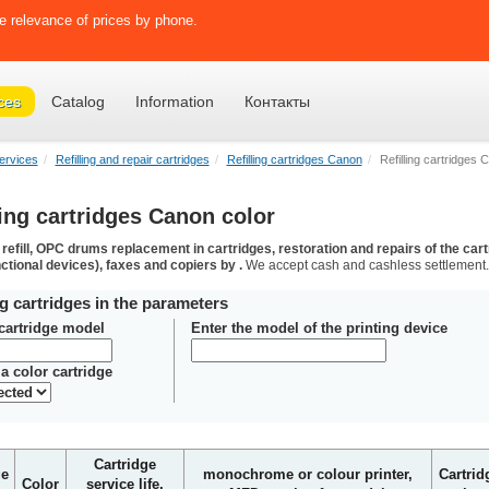
e relevance of prices by phone.
ces
Catalog
Information
Контакты
ervices
Refilling and repair cartridges
Refilling cartridges Canon
Refilling cartridges 
ling cartridges Canon color
 refill, OPC drums replacement in cartridges, restoration and repairs of the c
nctional devices), faxes and copiers by .
We accept cash and cashless settlement.
ng cartridges in the parameters
 cartridge model
Enter the model of the printing device
a color cartridge
Cartridge
ge
monochrome or colour printer,
Cartridg
Color
service life,