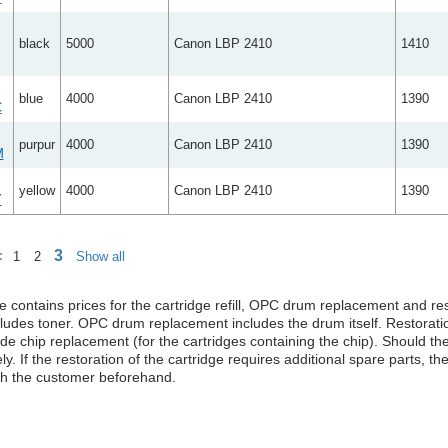
black
5000
Canon LBP 2410
1410
blue
4000
Canon LBP 2410
1390
C
purpur
4000
Canon LBP 2410
1390
M
yellow
4000
Canon LBP 2410
1390
Y
3
<
1
2
Show all
e contains prices for the cartridge refill, OPC drum replacement and rest
cludes toner. OPC drum replacement includes the drum itself. Restorat
ude chip replacement (for the cartridges containing the chip). Should the 
ly. If the restoration of the cartridge requires additional spare parts, t
th the customer beforehand.