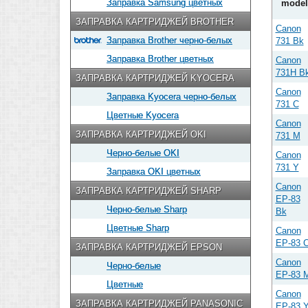
Заправка Samsung цветных
model
ЗАПРАВКА КАРТРИДЖЕЙ BROTHER
Canon
Заправка Brother черно-белых
731 Bk
Заправка Brother цветных
Canon
731H B
ЗАПРАВКА КАРТРИДЖЕЙ KYOCERA
Canon
Заправка Kyocera черно-белых
731 C
Цветные Kyocera
Canon
ЗАПРАВКА КАРТРИДЖЕЙ OKI
731 M
Черно-белые OKI
Canon
731 Y
Заправка OKI цветных
Canon
ЗАПРАВКА КАРТРИДЖЕЙ SHARP
EP-83
Черно-белые Sharp
Bk
Цветные Sharp
Canon
EP-83 
ЗАПРАВКА КАРТРИДЖЕЙ EPSON
Canon
Черно-белые
EP-83 
Цветные
Canon
ЗАПРАВКА КАРТРИДЖЕЙ PANASONIC
EP-83 