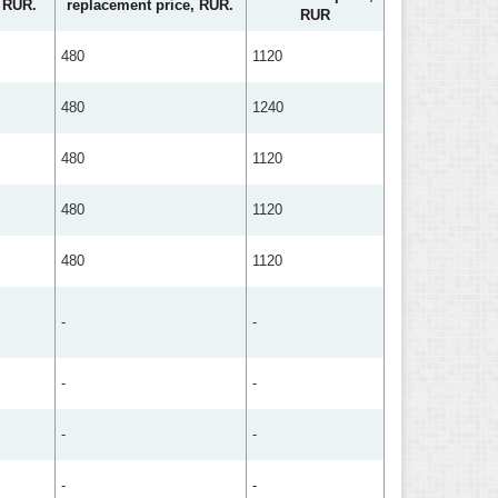
, RUR.
replacement price, RUR.
RUR
480
1120
480
1240
480
1120
480
1120
480
1120
-
-
-
-
-
-
-
-