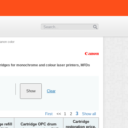
Canon color
artridges for monochrome and colour laser printers, MFDs
Clear
3
First
<<
1
2
Show all
Cartridge
e refill
Cartridge OPC drum
restoration price,