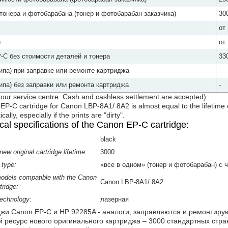
онера и фотобарабана (тонер и фотобарабан заказчика)
30
от
)
от
-C без стоимости деталей и тонера
33
ипа) при заправке или ремонте картриджа
-
ипа) без заправки или ремонта картриджа
-
y our service centre. Cash and cashless settlement are accepted).
 EP-C cartridge for Canon LBP-8A1/ 8A2 is almost equal to the lifetime o
lly, especially if the prints are "dirty".
cal specifications of the Canon EP-C cartridge:
black
ew original cartridge lifetime:
3000
 type:
«все в одном» (тонер и фотобарабан) с 
odels compatible with the Canon
Canon LBP-8A1/ 8A2
ridge:
technology:
лазерная
жи Canon EP-C и HP 92285A - аналоги, заправляются и ремонтирую
 ресурс нового оригинального картриджа – 3000 стандартных стр