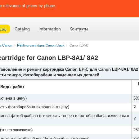
e relevance of prices by phone.
ces
Catalog
Information
Контакты
ges Canon
Refilling cartridges Canon black
Canon EP-C
 cartridge for Canon LBP-8A1/ 8A2
тановление и ремонт картриджа Canon EP-C для Canon LBP-8A1/ 8A2
сти тонера, фотобарабана и заменяемых деталей.
Виды работ
ючена в цену)
58
сть фотобарабана включена в цену)
?
амена фотобарабана (стоимость тонера и фотобарабана включены в
?
(тонер заказчика)
25
имости фотобарабана (фотобарабан заказчика)
25