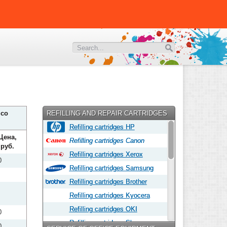
 со
REFILLING AND REPAIR CARTRIDGES
Refilling cartridges HP
Цена,
Refilling cartridges Canon
руб.
Refilling cartridges Xerox
0
Refilling cartridges Samsung
Refilling cartridges Brother
Refilling cartridges Kyocera
Refilling cartridges OKI
0
Refilling cartridges Sharp
0