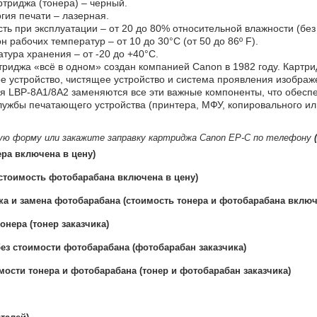
ртриджа (тонера) – черный.
гия печати – лазерная.
ть при эксплуатации – от 20 до 80% относительной влажности (без
н рабочих температур – от 10 до 30°С (от 50 до 86º F).
тура хранения – от -20 до +40°C.
триджа «всё в одном» создан компанией Canon в 1982 году. Картри
е устройство, чистящее устройство и система проявления изображ
я LBP-8A1/8A2 заменяются все эти важные компоненты, что обеспеч
лужбы печатающего устройства (принтера, МФУ, копировального и
ую форму или закажите заправку картриджа Canon EP-C по телефону
ера включена в цену)
стоимость фотобарабана включена в цену)
ка и замена фотобарабана (стоимость тонера и фотобарабана включ
онера (тонер заказчика)
ез стоимости фотобарабана (фотобарабан заказчика)
мости тонера и фотобарабана (тонер и фотобарабан заказчика)