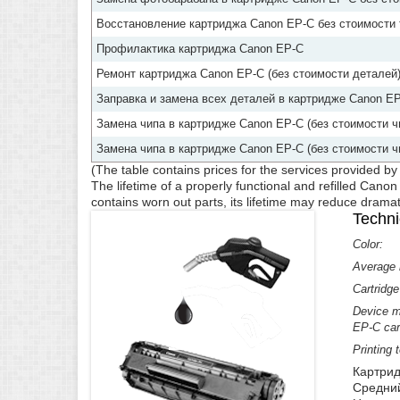
Восстановление картриджа Canon EP-C без стоимости т
Профилактика картриджа Canon EP-C
Ремонт картриджа Canon EP-C (без стоимости деталей
Заправка и замена всех деталей в картридже Canon EP
Замена чипа в картридже Canon EP-C (без стоимости ч
Замена чипа в картридже Canon EP-C (без стоимости ч
(The table contains prices for the services provided b
The lifetime of a properly functional and refilled Canon
contains worn out parts, its lifetime may reduce dramatica
Techni
Color:
Average n
Cartridge
Device m
EP-C cart
Printing 
Картрид
Средний