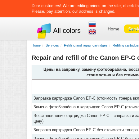
Dear customers! We are editing prices on the site, check th
Please, pay attention, our address is changed.
Home
Servi
All colors
Home
Services
Refilling and repair cartridges
Refilling cartrid
Repair and refill of the Canon EP-C
Цены на заправку, замену фотобарабана, восс
стоимостью и без стоимо
Заправка картриджа Canon EP-C (стоимость тонера вкл
Замена фотобарабана в картридже Canon EP-C (стоимо
Восстановление картриджа Canon EP-C – заправка и з
цену)
Заправка картриджа Canon EP-C без стоимости тонера 
Замена фотобарабана в картридже Canon EP-C без сто