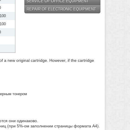
SERVICE OF OFFICE EQUIPMENT
Refilling cartridges Epson
0
REPAIR OF ELECTRONIC EQUIPMENT
Refilling cartridges Panasonic
 100
Refilling cartridges Lexmark
 100
Refilling cartridges Konica
0
Minolta
Refilling cartridges Konica
Refilling cartridges Minolta
Refilling cartridges Mita
f a new original cartridge. However, if the cartridge
Refilling cartridges Olivetti
Refilling cartridges Ricoh
Refilling cartridges Pantum
Refilling cartridges Toshiba
черным тонером
тся они одинаково.
аниц (при 5%-ом заполнении страницы формата А4).