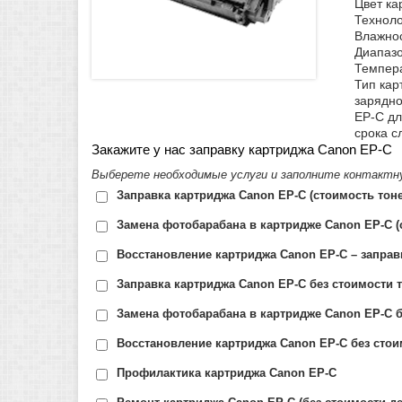
Цвет ка
Техноло
Влажнос
Диапазо
Темпера
Тип кар
зарядно
EP-C дл
срока с
Закажите у нас заправку картриджа Canon EP-C
Выберете необходимые услуги и заполните контактн
Заправка картриджа Canon EP-C (стоимость тон
Замена фотобарабана в картридже Canon EP-C (
Восстановление картриджа Canon EP-C – заправ
Заправка картриджа Canon EP-C без стоимости т
Замена фотобарабана в картридже Canon EP-C б
Восстановление картриджа Canon EP-C без стои
Профилактика картриджа Canon EP-C