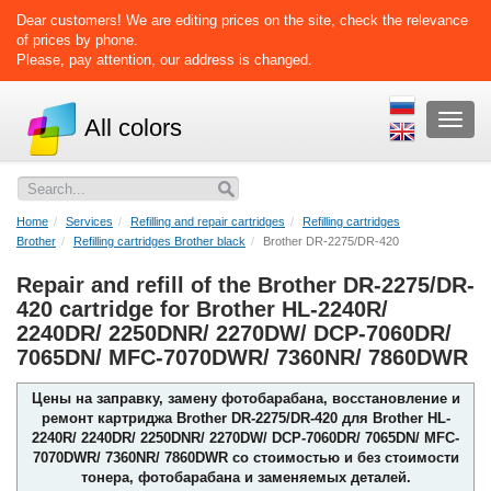
Dear customers! We are editing prices on the site, check the relevance
of prices by phone.
Please, pay attention, our address is changed.
Раскр
All colors
меню
Home
Services
Refilling and repair cartridges
Refilling cartridges
Brother
Refilling cartridges Brother black
Brother DR-2275/DR-420
Repair and refill of the Brother DR-2275/DR-
420 cartridge for Brother HL-2240R/
2240DR/ 2250DNR/ 2270DW/ DCP-7060DR/
7065DN/ MFC-7070DWR/ 7360NR/ 7860DWR
Цены на заправку, замену фотобарабана, восстановление и
ремонт картриджа Brother DR-2275/DR-420 для Brother HL-
2240R/ 2240DR/ 2250DNR/ 2270DW/ DCP-7060DR/ 7065DN/ MFC-
7070DWR/ 7360NR/ 7860DWR со стоимостью и без стоимости
тонера, фотобарабана и заменяемых деталей.