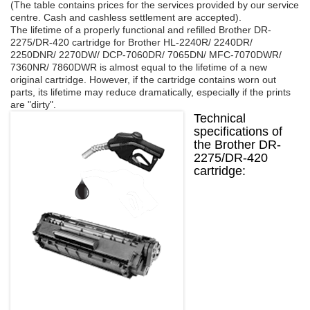
(The table contains prices for the services provided by our service
centre. Cash and cashless settlement are accepted).
Refilling cartridges Lexmark
The lifetime of a properly functional and refilled Brother DR-
Refilling cartridges Konica Minolta
2275/DR-420 cartridge for Brother HL-2240R/ 2240DR/
2250DNR/ 2270DW/ DCP-7060DR/ 7065DN/ MFC-7070DWR/
Refilling cartridges Konica
7360NR/ 7860DWR is almost equal to the lifetime of a new
Refilling cartridges Minolta
original cartridge. However, if the cartridge contains worn out
parts, its lifetime may reduce dramatically, especially if the prints
Refilling cartridges Mita
are "dirty".
Refilling cartridges Olivetti
Technical
Refilling cartridges Ricoh
specifications of
the Brother DR-
Refilling cartridges Pantum
2275/DR-420
Refilling cartridges Toshiba
cartridge: