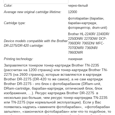
Color:
черно-белый
Average new original cartridge lifetime:
12000
фотобарабан (барабан,
Cartridge type:
барабан-картридж,
фоторецептор, drum-unit)
Brother HL-2240R/ 2240DR/
2250DNR/ 2270DW/ DCP-
Device models compatible with the Brother
7060DR/ 7065DN/ MFC-
DR-2275/DR-420 cartridge:
7070DWR/ 7360NR/
7860DWR
Printing technology:
лазерная
Заправляется тонером тонер-картридж Brother TN-2235
(рассчитан на 1200 страниц) или тонер-картридж Brother TN-
2275 (на 2600 страниц), которые вставляются в картридж
Brother DR-2275 (DR-420 то же самое), а не сам картридж
Brother DR-2275 - это блок с фотобарабаном (DRam-unit,
DRam-cartridge, барабан-картридж, оптический блок, блок
изображения, …). Ресурс картриджа Brother DR-2275 в
несколько раз больше, чем ресурс тонер-картриджа TN-2235
или TN-2275 (при нормальной эксплуатации). Если у Вас
появилась надпись «замените фотобарабан», «фотобарабан
запылен», «закончился фотобарабан» или что-то подобное, то