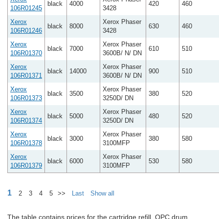
black
4000
420
460
106R01245
3428
Xerox
Xerox Phaser
black
8000
630
460
106R01246
3428
Xerox
Xerox Phaser
black
7000
610
510
106R01370
3600B/ N/ DN
Xerox
Xerox Phaser
black
14000
900
510
106R01371
3600B/ N/ DN
Xerox
Xerox Phaser
black
3500
380
520
106R01373
3250D/ DN
Xerox
Xerox Phaser
black
5000
480
520
106R01374
3250D/ DN
Xerox
Xerox Phaser
black
3000
380
580
106R01378
3100MFP
Xerox
Xerox Phaser
black
6000
530
580
106R01379
3100MFP
1
2
3
4
5
>>
Last
Show all
The table contains prices for the cartridge refill, OPC drum