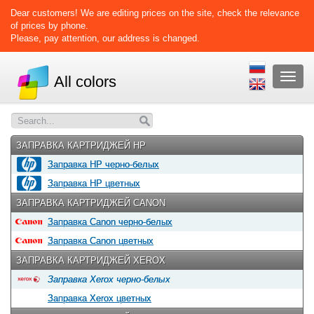
Dear customers! We are editing prices on the site, check the relevance
of prices by phone.
Please, pay attention, our address is changed.
Раскр
All colors
меню
ЗАПРАВКА КАРТРИДЖЕЙ HP
Заправка HP черно-белых
Заправка HP цветных
ЗАПРАВКА КАРТРИДЖЕЙ CANON
Заправка Canon черно-белых
Заправка Canon цветных
ЗАПРАВКА КАРТРИДЖЕЙ XEROX
Заправка Xerox черно-белых
Заправка Xerox цветных