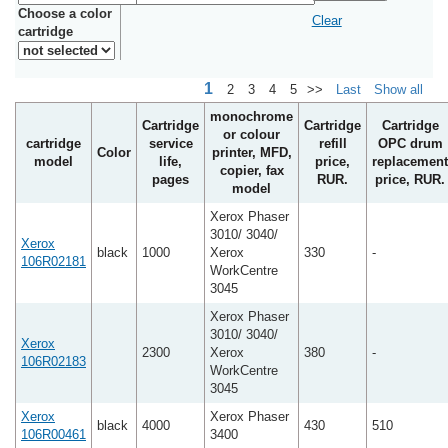
Choose a color
Clear
cartridge
1
2
3
4
5
>>
Last
Show all
monochrome
Cartridge
Cartridge
Cartridge
or colour
cartridge
service
refill
OPC drum
Color
printer, MFD,
model
life,
price,
replacement
copier, fax
pages
RUR.
price, RUR.
model
Xerox Phaser
3010/ 3040/
Xerox
black
1000
Xerox
330
-
106R02181
WorkCentre
3045
Xerox Phaser
3010/ 3040/
Xerox
2300
Xerox
380
-
106R02183
WorkCentre
3045
Xerox
Xerox Phaser
black
4000
430
510
106R00461
3400