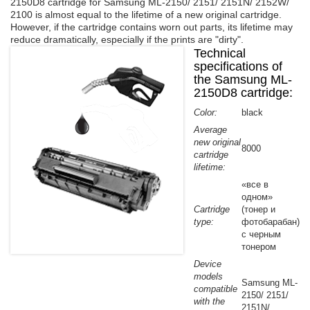
2150D8 cartridge for Samsung ML-2150/ 2151/ 2151N/ 2152W/
2100 is almost equal to the lifetime of a new original cartridge.
Refilling cartridges Konica
However, if the cartridge contains worn out parts, its lifetime may
Refilling cartridges Minolta
reduce dramatically, especially if the prints are "dirty".
Technical
Refilling cartridges Mita
specifications of
Refilling cartridges Olivetti
the Samsung ML-
Refilling cartridges Ricoh
2150D8 cartridge:
Refilling cartridges Pantum
Color:
black
Refilling cartridges Toshiba
Average
new original
8000
cartridge
lifetime:
«все в
одном»
Cartridge
(тонер и
type:
фотобарабан)
с черным
тонером
Device
models
Samsung ML-
compatible
2150/ 2151/
with the
2151N/