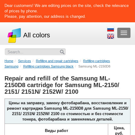
Dear customers! We are editing prices on the site, check the relevance
of prices by phone.
Please, pay attention, our address is changed.
Раскр
All colors
меню
Home
Services
Refilling and repair cartridges
Refilling cartridges
Samsung
Refilling cartridges Samsung black
Samsung ML-2150D8
Repair and refill of the Samsung ML-
2150D8 cartridge for Samsung ML-2150/
2151/ 2151N/ 2152W/ 2100
Цены на заправку, замену фотобарабана, восстановление и
ремонт картриджа Samsung ML-2150D8 для Samsung ML-2150/
2151/ 2151N/ 2152W/ 2100 со стоимостью и без стоимости
тонера, фотобарабана и заменяемых деталей.
Цена,
Виды работ
руб.