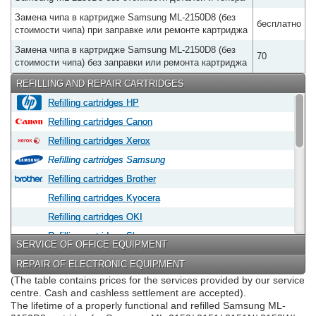
Замена чипа в картридже Samsung ML-2150D8 (без
бесплатно
стоимости чипа) при заправке или ремонте картриджа
Замена чипа в картридже Samsung ML-2150D8 (без
70
стоимости чипа) без заправки или ремонта картриджа
REFILLING AND REPAIR CARTRIDGES
Refilling cartridges HP
Refilling cartridges Canon
Refilling cartridges Xerox
Refilling cartridges Samsung
Refilling cartridges Brother
Refilling cartridges Kyocera
Refilling cartridges OKI
Refilling cartridges Sharp
SERVICE OF OFFICE EQUIPMENT
Refilling cartridges Epson
REPAIR OF ELECTRONIC EQUIPMENT
Refilling cartridges Panasonic
(The table contains prices for the services provided by our service
centre. Cash and cashless settlement are accepted).
Refilling cartridges Lexmark
The lifetime of a properly functional and refilled Samsung ML-
Refilling cartridges Konica Minolta